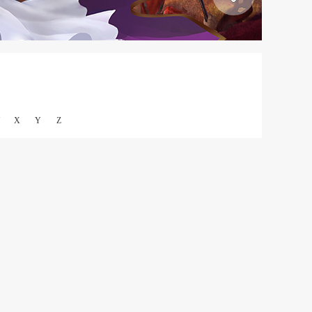
X
Y
Z