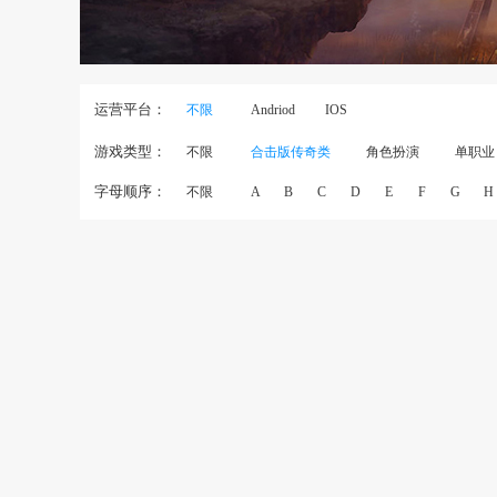
运营平台：
不限
Andriod
IOS
游戏类型：
不限
合击版传奇类
角色扮演
单职业
字母顺序：
不限
A
B
C
D
E
F
G
H