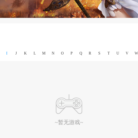
I
J
K
L
M
N
O
P
Q
R
S
T
U
V
W
~暂无游戏~