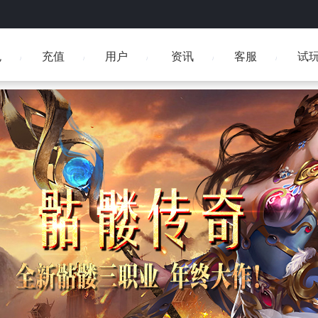
包
充值
用户
资讯
客服
试