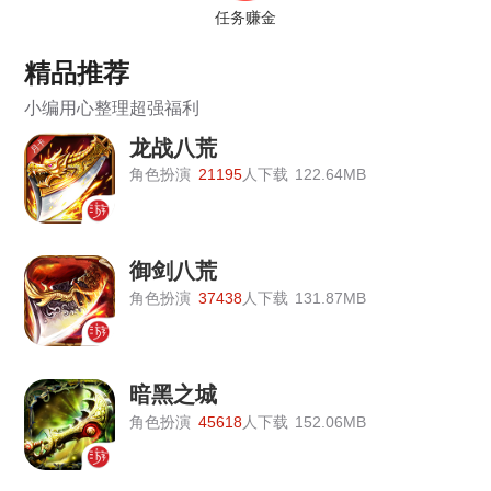
《暗黑之城》5月31日更新公告
任务赚金
《御剑八荒》累计充值活动
精品推荐
《暗黑之城》5月17日更新公告
小编用心整理超强福利
龙战八荒
《御剑八荒》4月26日更新公告
角色扮演
21195
人下载
122.64MB
《遮天斩》12月5日合区公告
《遮天斩》11月28日合区公告
御剑八荒
《遮天斩》11月14日合区公告
角色扮演
37438
人下载
131.87MB
《遮天斩》11月7日合区公告
《遮天斩》10月31日合区公告
暗黑之城
《遮天斩》10月24日合区公告
角色扮演
45618
人下载
152.06MB
《遮天斩》10月17日合区公告