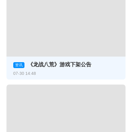
《遮天斩》7月31日更新公告
《遮天斩》7月25日合区公告
《苍穹灭》7月13日合区公告
《苍穹灭》7月4日更新公告
《苍穹灭》7月4日合区公告
《龙战八荒》游戏下架公告
资讯
《遮天斩》7月1日更新公告
07-30 14:48
《苍穹灭》6月20日合区公告
《苍穹灭》6月15日合区公告
《苍穹灭》6月13日合区公告
《苍穹灭》6月6日合区公告
《苍穹灭》5月30日合区公告