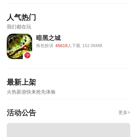
《遮天斩》10月10日合区公告
人气热门
《遮天斩》9月26日合区公告
我们都在玩
《遮天斩》9月19日合区公告
暗黑之城
《遮天斩》9月12日合区公告
角色扮演
45618
人下载
152.06MB
《遮天斩》9月5日合区公告
《遮天斩》8月29日合区公告
最新上架
《遮天斩》8月22日合区公告
火热新游快来抢先体验
《遮天斩》8月15日合区公告
《苍穹灭》8月10日更新公告
活动公告
更多
>
《遮天斩》8月8日合区公告
《遮天斩》8月1日合区公告