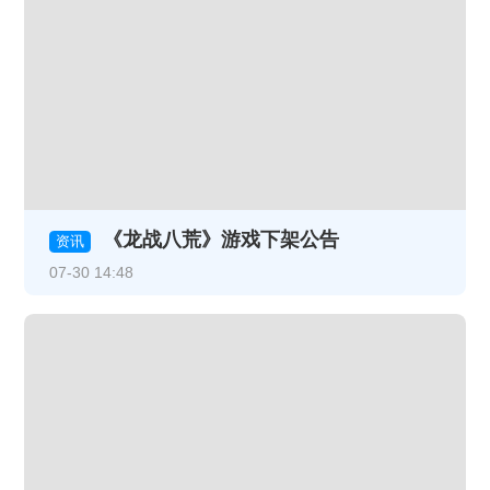
《遮天斩》7月31日更新公告
《遮天斩》7月25日合区公告
《苍穹灭》7月13日合区公告
《苍穹灭》7月4日更新公告
《苍穹灭》7月4日合区公告
《龙战八荒》游戏下架公告
资讯
《遮天斩》7月1日更新公告
07-30 14:48
《苍穹灭》6月20日合区公告
《苍穹灭》6月15日合区公告
《苍穹灭》6月13日合区公告
《苍穹灭》6月6日合区公告
《苍穹灭》5月30日合区公告