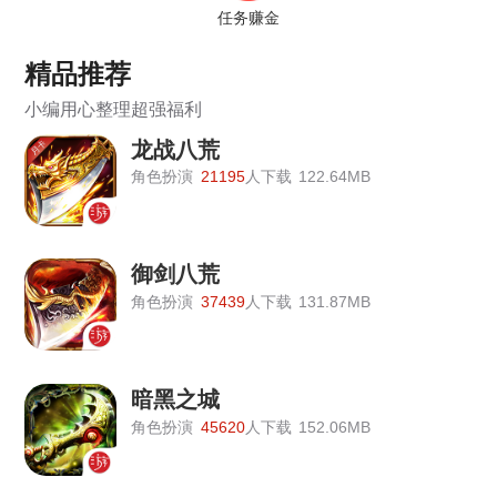
《暗黑之城》5月31日更新公告
任务赚金
《御剑八荒》累计充值活动
精品推荐
《暗黑之城》5月17日更新公告
小编用心整理超强福利
龙战八荒
《御剑八荒》4月26日更新公告
角色扮演
21195
人下载
122.64MB
《遮天斩》12月5日合区公告
《遮天斩》11月28日合区公告
御剑八荒
《遮天斩》11月14日合区公告
角色扮演
37439
人下载
131.87MB
《遮天斩》11月7日合区公告
《遮天斩》10月31日合区公告
暗黑之城
《遮天斩》10月24日合区公告
角色扮演
45620
人下载
152.06MB
《遮天斩》10月17日合区公告