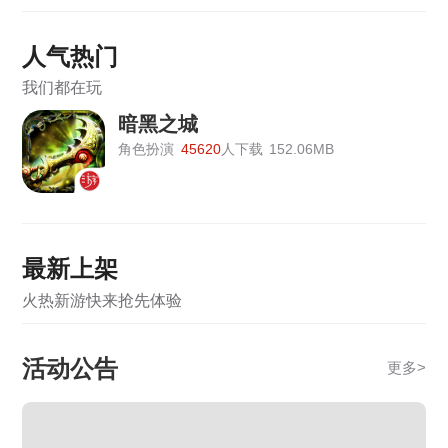
《遮天斩》10月10日合区公告
人气热门
《遮天斩》9月26日合区公告
我们都在玩
《遮天斩》9月19日合区公告
暗黑之城
《遮天斩》9月12日合区公告
角色扮演
45620
人下载
152.06MB
《遮天斩》9月5日合区公告
《遮天斩》8月29日合区公告
最新上架
《遮天斩》8月22日合区公告
火热新游快来抢先体验
《遮天斩》8月15日合区公告
《苍穹灭》8月10日更新公告
活动公告
更多
>
《遮天斩》8月8日合区公告
《遮天斩》8月1日合区公告