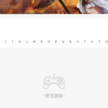
I
J
K
L
M
N
O
P
Q
R
S
T
U
V
W
~暂无游戏~