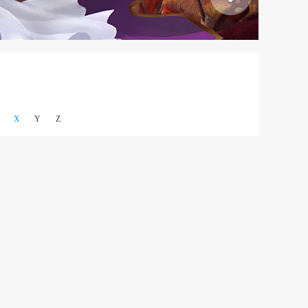
X
Y
Z