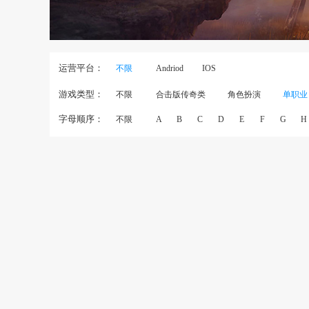
运营平台：
不限
Andriod
IOS
游戏类型：
不限
合击版传奇类
角色扮演
单职业
字母顺序：
不限
A
B
C
D
E
F
G
H