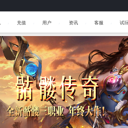
包
充值
用户
资讯
客服
试