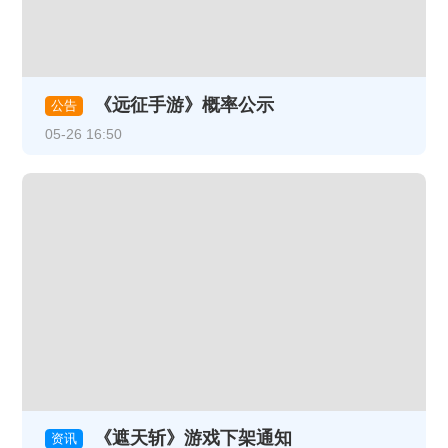
《决战圣殿超变版》10月17日更新公告
《暗黑之城》9月6日更新公告
《远征手游》概率公示
公告
《御剑八荒》8月2日更新公告
05-26 16:50
《遮天斩》游戏下架通知
资讯