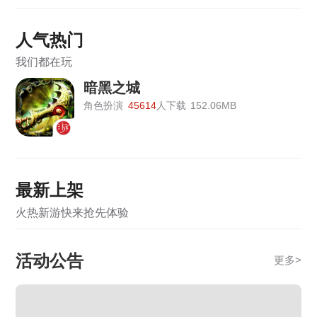
《遮天斩》9月19日合区公告
人气热门
《遮天斩》9月12日合区公告
我们都在玩
《遮天斩》9月5日合区公告
暗黑之城
《遮天斩》8月29日合区公告
角色扮演
45614
人下载
152.06MB
《遮天斩》8月22日合区公告
《遮天斩》8月15日合区公告
最新上架
《苍穹灭》8月10日更新公告
火热新游快来抢先体验
《遮天斩》8月8日合区公告
《遮天斩》8月1日合区公告
活动公告
更多
>
《遮天斩》7月31日更新公告
《遮天斩》7月25日合区公告