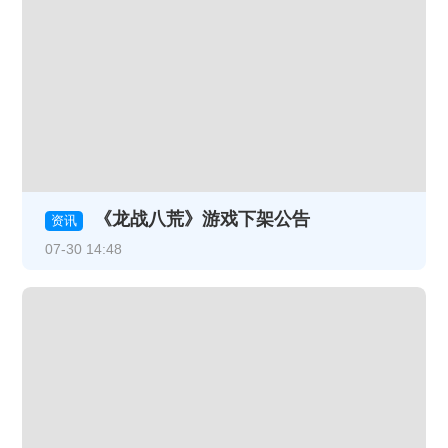
《苍穹灭》7月13日合区公告
《苍穹灭》7月4日更新公告
《苍穹灭》7月4日合区公告
《遮天斩》7月1日更新公告
《苍穹灭》6月20日合区公告
《龙战八荒》游戏下架公告
资讯
《苍穹灭》6月15日合区公告
07-30 14:48
《苍穹灭》6月13日合区公告
《苍穹灭》6月6日合区公告
《苍穹灭》5月30日合区公告
《苍穹灭》5月23日合区公告
《远征手游》概率公示