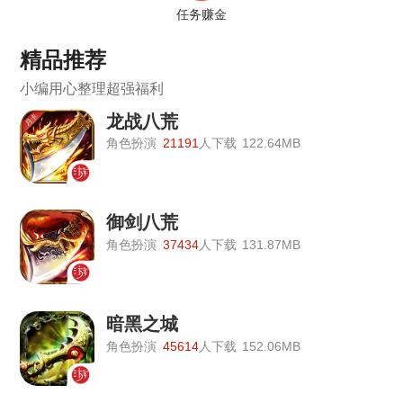
《暗黑之城》5月17日更新公告
任务赚金
《御剑八荒》4月26日更新公告
精品推荐
《遮天斩》12月5日合区公告
小编用心整理超强福利
龙战八荒
《遮天斩》11月28日合区公告
角色扮演
21191
人下载
122.64MB
《遮天斩》11月14日合区公告
《遮天斩》11月7日合区公告
御剑八荒
《遮天斩》10月31日合区公告
角色扮演
37434
人下载
131.87MB
《遮天斩》10月24日合区公告
《遮天斩》10月17日合区公告
暗黑之城
《遮天斩》10月10日合区公告
角色扮演
45614
人下载
152.06MB
《遮天斩》9月26日合区公告