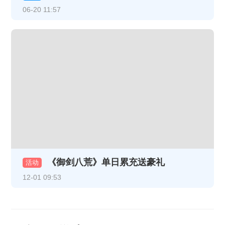
06-20 11:57
《御剑八荒》单日累充送豪礼
活动
12-01 09:53