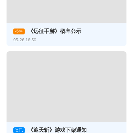
《苍穹灭》5月23日合区公告
《远征手游》概率公示
《远征手游》概率公示
公告
《决战圣殿超变版》10月17日更新公告
05-26 16:50
《遮天斩》游戏下架通知
资讯