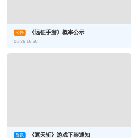
《苍穹灭》5月23日合区公告
《远征手游》概率公示
《远征手游》概率公示
公告
《决战圣殿超变版》10月17日更新公告
05-26 16:50
《遮天斩》游戏下架通知
资讯