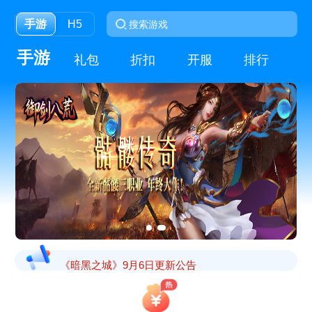
手游
H5
手游
礼包
折扣
开服
排行
《暗黑之城》9月6日更新公告
《御剑八荒》8月2日更新公告