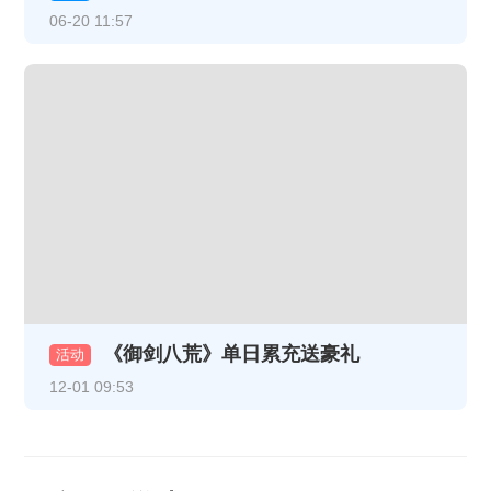
06-20 11:57
《御剑八荒》单日累充送豪礼
活动
12-01 09:53