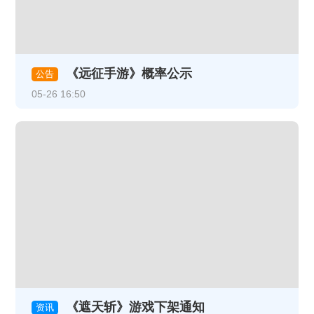
《苍穹灭》5月23日合区公告
《远征手游》概率公示
《远征手游》概率公示
公告
《决战圣殿超变版》10月17日更新公告
05-26 16:50
《遮天斩》游戏下架通知
资讯