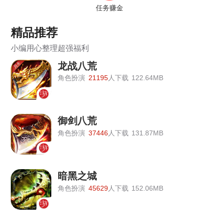
《暗黑之城》5月31日更新公告
任务赚金
《御剑八荒》累计充值活动
精品推荐
《暗黑之城》5月17日更新公告
小编用心整理超强福利
龙战八荒
《御剑八荒》4月26日更新公告
角色扮演
21195
人下载
122.64MB
《遮天斩》12月5日合区公告
《遮天斩》11月28日合区公告
御剑八荒
《遮天斩》11月14日合区公告
角色扮演
37446
人下载
131.87MB
《遮天斩》11月7日合区公告
《遮天斩》10月31日合区公告
暗黑之城
《遮天斩》10月24日合区公告
角色扮演
45629
人下载
152.06MB
《遮天斩》10月17日合区公告