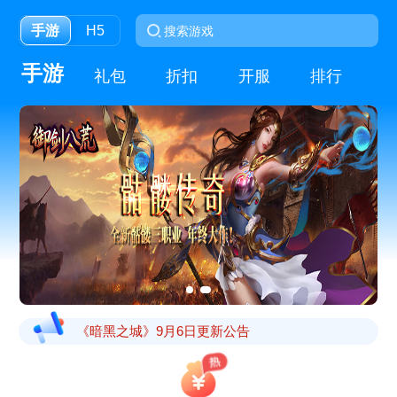
手游
H5
手游
礼包
折扣
开服
排行
《暗黑之城》9月6日更新公告
《御剑八荒》8月2日更新公告