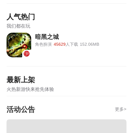
《遮天斩》10月10日合区公告
人气热门
《遮天斩》9月26日合区公告
我们都在玩
《遮天斩》9月19日合区公告
暗黑之城
《遮天斩》9月12日合区公告
角色扮演
45629
人下载
152.06MB
《遮天斩》9月5日合区公告
《遮天斩》8月29日合区公告
最新上架
《遮天斩》8月22日合区公告
火热新游快来抢先体验
《遮天斩》8月15日合区公告
《苍穹灭》8月10日更新公告
活动公告
更多
>
《遮天斩》8月8日合区公告
《遮天斩》8月1日合区公告