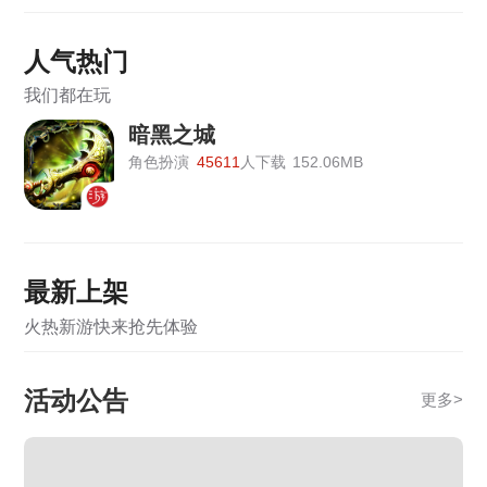
《遮天斩》8月29日合区公告
人气热门
《遮天斩》8月22日合区公告
我们都在玩
《遮天斩》8月15日合区公告
暗黑之城
《苍穹灭》8月10日更新公告
角色扮演
45611
人下载
152.06MB
《遮天斩》8月8日合区公告
《遮天斩》8月1日合区公告
最新上架
《遮天斩》7月31日更新公告
火热新游快来抢先体验
《遮天斩》7月25日合区公告
《苍穹灭》7月13日合区公告
活动公告
更多
>
《苍穹灭》7月4日更新公告
《苍穹灭》7月4日合区公告